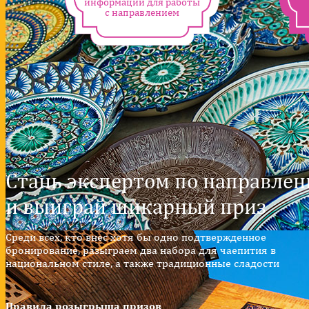
информации для работы
с направлением
Стань экспертом по направле
и выиграй шикарный приз
Среди всех, кто внес хотя бы одно подтвержденное
бронирование, разыграем два набора для чаепития в
национальном стиле, а также традиционные сладости
Правила розыгрыша призов