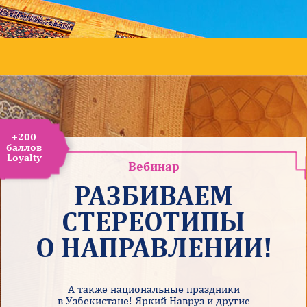
+200
баллов
Loyalty
Вебинар
РАЗБИВАЕМ
СТЕРЕОТИПЫ
О НАПРАВЛЕНИИ!
А также национальные праздники
в Узбекистане! Яркий Навруз и другие