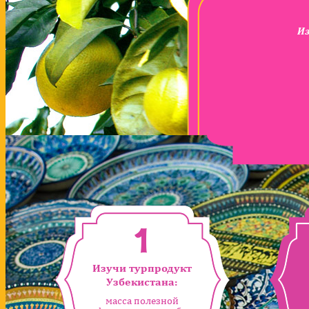
Из
1
Изучи турпродукт
Узбекистана:
масса полезной