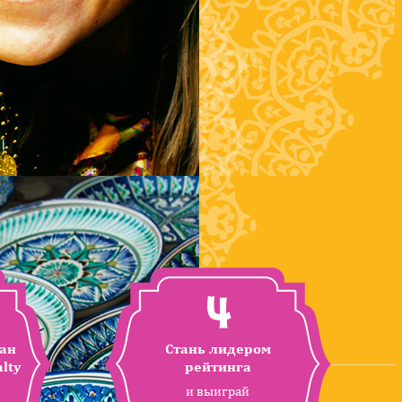
4
ан
Стань лидером
lty
рейтинга
и выиграй