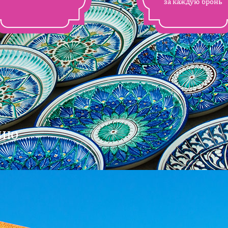
за каждую бронь
нию